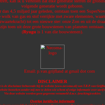
eft, kan ik u vertellen dat elke generatie sterren de grond
volgende generatie wordt geboren.
 dan 4,5 miljard jaar geleden, ontstaan toen een SuperNova
e wolk van gas en stof verrijkte met zware elementen, waa
zwaartekracht) tot een nieuwe ster: onze Zon en uit de draai
zijn toen uit deze grote bouwstenen van planeten ontstaan.
(
Ryugu
is 1 van die bouwstenen).
Email: p.van.grijfland at gmail dot com
DISCLAIMER
t is de disclaimer behorende bij de website (www.necoma.nl) van T.R.P. van Grijfl
ebsite bezoeken zonder mij mee te delen wie u bent of enige informatie over uzelf t
Via deze website worden geen gegevens verzameld d.m.v. (tracking)cookies.
Overige juridische informatie