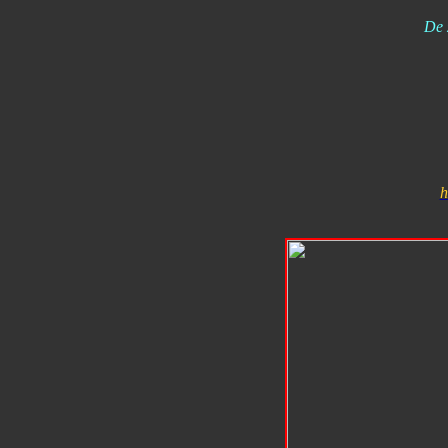
De 
h