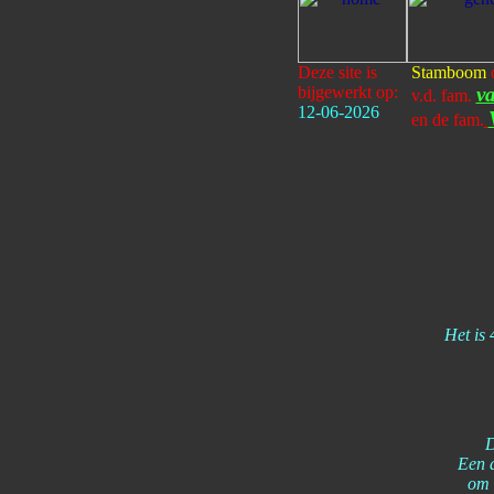
Deze site is
Stamboom
bijgewerkt op:
v
v.d. fam.
12-06-2026
en de fam.
Het is 
D
Een 
om 