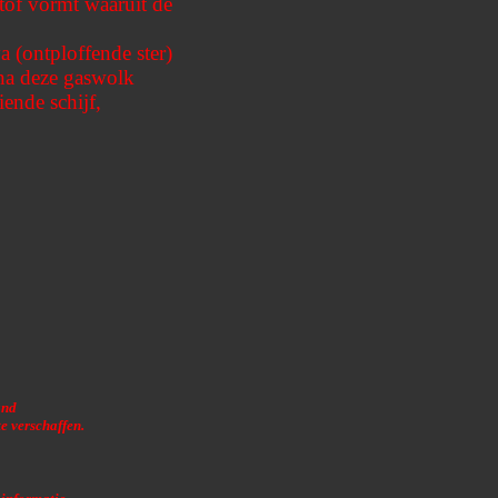
stof vormt waaruit de
 (ontploffende ster)
rna deze gaswolk
ende schijf,
and
e verschaffen.