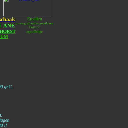
schaak
Emailen
p.van.grijfland.at.gmail.com
j ANE
Twitter:
HORST
atpuffeltje
SUM
00 gr.C.
m.
dagen
d !!