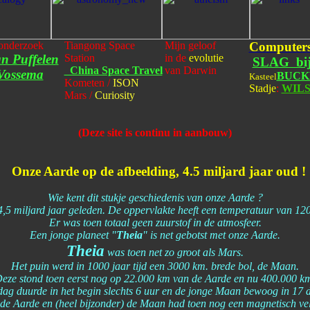
onderzoek
Tiangong Space
Mijn geloof
Computer
an Puffelen
Station
in de
evolutie
SLAG bi
China Space Travel
van Darwin
Vossema
BUCK
Kasteel
Kometen /
ISON
Stadje
:
WIL
Mars /
Curiosity
(Deze site is continu in aanbouw)
Onze Aarde op de afbeelding, 4.5 miljard jaar oud !
Wie kent dit stukje geschiedenis van onze Aarde ?
4,5 miljard jaar geleden. De oppervlakte heeft een temperatuur van 12
Er was toen totaal geen zuurstof in de atmosfeer.
Een jonge planeet "
Theia
" is net gebotst met onze Aarde.
Theia
was toen net zo groot als Mars.
Het puin werd in 1000 jaar tijd een 3000 km. brede bol, de Maan.
eze stond toen eerst nog op 22.000 km van de Aarde en nu 400.000 k
dag duurde in het begin slechts 6 uur en de jonge Maan bewoog in 17 
de Aarde en (heel bijzonder) de Maan had toen nog een magnetisch vel